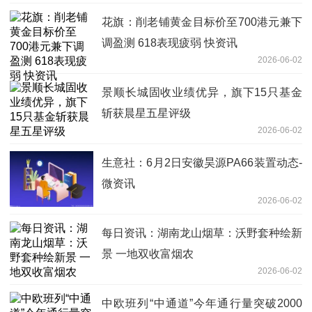
花旗：削老铺黄金目标价至700港元兼下
调盈测 618表现疲弱 快资讯
2026-06-02
景顺长城固收业绩优异，旗下15只基金
斩获晨星五星评级
2026-06-02
生意社：6月2日安徽昊源PA66装置动态-
微资讯
2026-06-02
每日资讯：湖南龙山烟草：沃野套种绘新
景 一地双收富烟农
2026-06-02
中欧班列“中通道”今年通行量突破2000