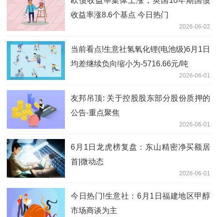
欧债收益率集体上涨，英国10年期国债
收益率涨8.6个基点 今日热门
2026-06-02
当前看点!生意社氢氧化锂(电池级)6月1日
均差继续负向缩小为-5716.66元/吨
2026-06-01
友邦吊顶: 关于控股股东部分股份质押的
公告-重点聚焦
2026-06-01
6月1日龙虎榜复盘：东山精密净买额居
首|微动态
2026-06-01
今日热门!生意社：6月1日福建地区甲醇
市场商谈为主