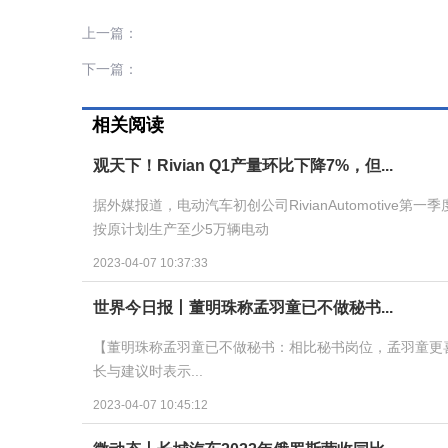
上一篇：
下一篇：
相关阅读
观天下！Rivian Q1产量环比下降7%，但...
据外媒报道，电动汽车初创公司RivianAutomotive
按原计划生产至少5万辆电动
2023-04-07 10:37:33
世界今日报丨董明珠称孟羽童已不做秘书...
【董明珠称孟羽童已不做秘书：相比秘书岗位，孟羽童更
长与建议时表示...
2023-04-07 10:45:12