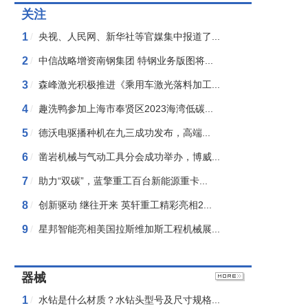
关注
1
/
央视、人民网、新华社等官媒集中报道了...
2
/
中信战略增资南钢集团 特钢业务版图将...
3
/
森峰激光积极推进《乘用车激光落料加工...
4
/
趣洗鸭参加上海市奉贤区2023海湾低碳...
5
/
德沃电驱播种机在九三成功发布，高端...
6
/
凿岩机械与气动工具分会成功举办，博威...
7
/
助力“双碳”，蓝擎重工百台新能源重卡...
8
/
创新驱动 继往开来 英轩重工精彩亮相2...
9
/
星邦智能亮相美国拉斯维加斯工程机械展...
器械
1
/
水钻是什么材质？水钻头型号及尺寸规格...