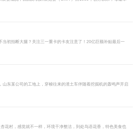
不当初拍断大腿？关注三一重卡的卡友注意了！20亿巨额补贴最后一
，山东某公司的工地上，穿梭往来的渣土车伴随着挖掘机的轰鸣声开启
入杏花村，感觉就不一样，环境干净整洁，到处鸟语花香，特色美食也