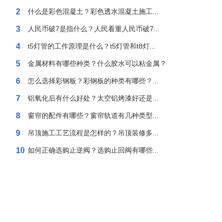
2
/
什么是彩色混凝土？彩色透水混凝土施工...
3
/
人民币破7是指什么？人民看重人民币破7...
4
/
t5灯管的工作原理是什么？t5灯管和t8灯...
5
/
金属材料有哪些种类？什么胶水可以粘金属？
6
/
怎么选择彩钢板？彩钢板的种类有哪些？...
7
/
铝氧化后有什么好处？太空铝烤漆好还是...
8
/
窗帘的配件有哪些？窗帘轨道有几种类型...
9
/
吊顶施工工艺流程是怎样的？吊顶装修多...
10
/
如何正确选购止逆阀？选购止回阀有哪些...