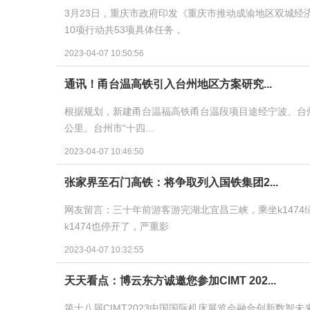
3月23日，重庆市政府印发《重庆市推动成渝地区双城经济
10项行动共53项具体任务，
2023-04-07 10:50:56
通讯！甬台温高铁引入台州地区方案研究...
根据规划，新建甬台温福高铁甬台温段项目途经宁波、台州、
公里。台州市“十四...
2023-04-07 10:46:50
张家界至石门高铁：将争取列入国铁集团2...
网友留言：三十年前游客游完湖北宜昌三峡，乘坐k147
k1474也停开了，严重影
2023-04-07 10:32:55
天天看点：博云东方诚邀您参加CIMT 202...
第十八届CIMT2023中国国际机床展览会融合创新数智未