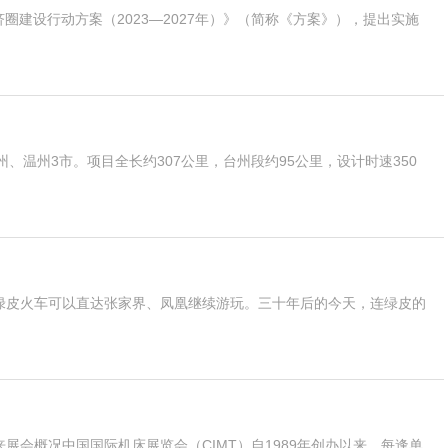
圈建设行动方案（2023—2027年）》（简称《方案》），提出实施
温州3市。项目全长约307公里，台州段约95公里，设计时速350
4绿皮火车可以直达张家界、凤凰继续游玩。三十年后的今天，连绿皮的
来展会概况中国国际机床展览会（CIMT）自1989年创办以来，每逢单