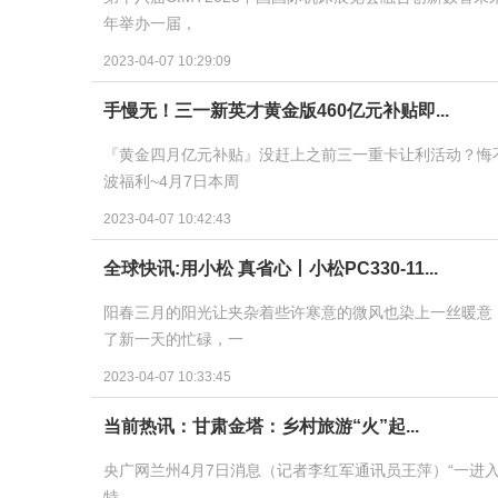
年举办一届，
2023-04-07 10:29:09
手慢无！三一新英才黄金版460亿元补贴即...
『黄金四月亿元补贴』没赶上之前三一重卡让利活动？悔
波福利~4月7日本周
2023-04-07 10:42:43
全球快讯:用小松 真省心丨小松PC330-11...
阳春三月的阳光让夹杂着些许寒意的微风也染上一丝暖意
了新一天的忙碌，一
2023-04-07 10:33:45
当前热讯：甘肃金塔：乡村旅游“火”起...
央广网兰州4月7日消息（记者李红军通讯员王萍）“一进
特