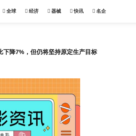
全球
经济
器械
快讯
名企
量环比下降7%，但仍将坚持原定生产目标