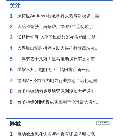
关注
1
/
沃特世Andrew+移液机器人拓展新模块，实...
2
/
大冶特钢获上海锅炉厂“2021年度优质供...
3
/
沃特世扩展TA仪器旗舰款流变仪功能，助...
4
/
大界坡口切割机器人助力煤机行业高端液...
5
/
一年节省十几万！星马电动搅拌车是如何...
6
/
星耀不凡、超能无限 | 福田雷萨新一代...
7
/
德国MR公司成为电力行业推进全球化进程...
8
/
兴澄特钢助力克罗地亚佩列沙茨大桥通车
9
/
兴澄特钢9Ni钢板成功应用于全球最大液化...
器械
1
/
电动液压抓斗优点与种类有哪些？电动液...