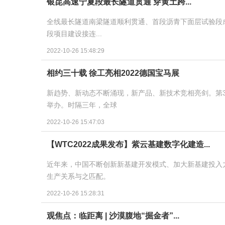
银昆高速宁夏段最长隧道贯通 穿黄土跨...
全线最长隧道南梁隧道顺利贯通、首段沥青下面层试验段
段项目建设接连...
2022-10-26 15:48:29
相约三十载 徐工亮相2022德国宝马展
新趋势、新动态不断涌现，新产品、新技术竞相亮剑。第33届德
举办。时隔三年，全球
2022-10-26 15:47:03
【WTC2022成果发布】紫云基建数字化建造...
近年来，中国不断创新新基建开发模式、加大新基建投入
生产关系与之匹配。
2022-10-26 15:28:31
观焦点：临距离 | 沙漠腹地“掘金者”...