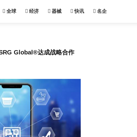
全球
经济
器械
快讯
名企
G Global®达成战略合作