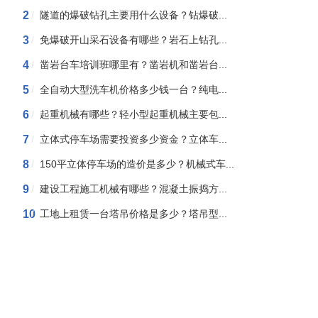
2
/
隧道的爆破钻孔主要用什么设备？钻爆破...
3
/
免爆破开山采石设备有哪些？岩石上钻孔...
4
/
凿岩台车培训班哪里有？凿岩机和凿岩台...
5
/
全自动大型洗车机价格多少钱一台？纯电...
6
/
起重机械有哪些？轻小型起重机械主要包...
7
/
立体式停车场需要投资多少资金？立体车...
8
/
150平立体停车场的造价是多少？机械式车...
9
/
建设工程施工机械有哪些？混凝土振捣方...
10
/
工地上租赁一台塔吊价格是多少？塔吊型...