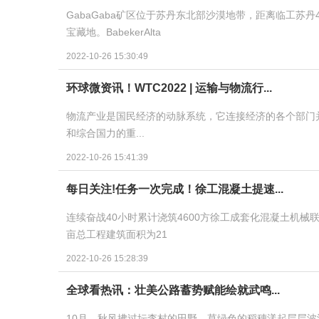
GabaGaba矿区位于苏丹东北部沙漠地带，距离临工苏
宝藏地。BabekerAlta
2022-10-26 15:30:49
环球微资讯！WTC2022 | 运输与物流行...
物流产业是国民经济的动脉系统，它连接经济的各个部门
和综合国力的重...
2022-10-26 15:41:39
每日关注!任务一次完成！徐工混凝土提速...
连续奋战40小时累计浇筑4600方徐工成套化混凝土机械
亩总工程建筑面积为21
2022-10-26 15:28:39
全球看热讯：壮美公路蓄势赋能绘就武鸣...
10月，秋风拂过坛李村的田野，草绿色的稻穗漾起层层波