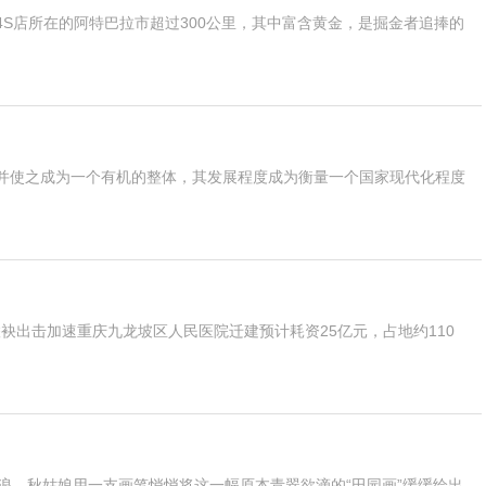
丹4S店所在的阿特巴拉市超过300公里，其中富含黄金，是掘金者追捧的
并使之成为一个有机的整体，其发展程度成为衡量一个国家现代化程度
联袂出击加速重庆九龙坡区人民医院迁建预计耗资25亿元，占地约110
浪，秋姑娘用一支画笔悄悄将这一幅原本青翠欲滴的“田园画”缓缓绘出